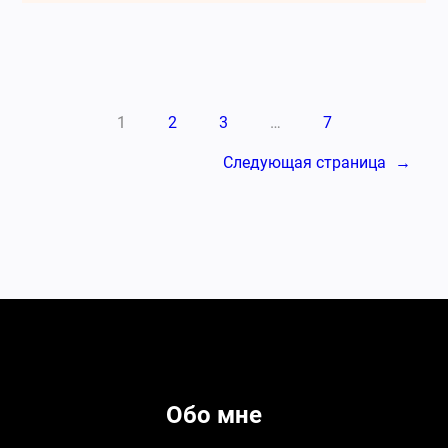
1
2
3
…
7
Следующая страница
→
Обо мне