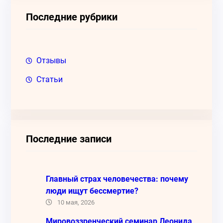
к
Последние рубрики
Отзывы
Статьи
Последние записи
Главный страх человечества: почему
люди ищут бессмертие?
10 мая, 2026
Мировоззренческий семинар Леонида