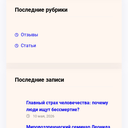
к
Последние рубрики
Отзывы
Статьи
Последние записи
Главный страх человечества: почему
люди ищут бессмертие?
10 мая, 2026
Мировоззренческий семинар Леонида