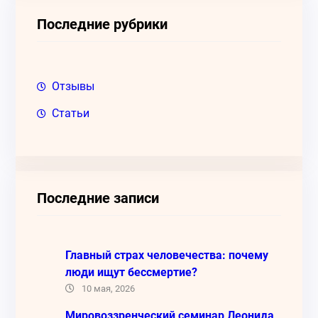
к
Последние рубрики
Отзывы
Статьи
Последние записи
Главный страх человечества: почему
люди ищут бессмертие?
10 мая, 2026
Мировоззренческий семинар Леонида