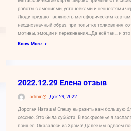
Метафорические карты широко применяют в своей
работы с эмоциями, установками и ценностями че
Люди придают важность метафорическим картам в
неоднозначный образ, при попытке толкования ко
мотивы, эмоции и переживания…Да всё так… и это
Know More
2022.12.29 Елена отзыв
admin
Дек 29, 2022
Дорогая Наташа! Спешу выразить вам большую бл
сессию. Это была суббота. В воскресенье я заспал
пришел. Оказалось из Храма! Далее мы вдвоем пое