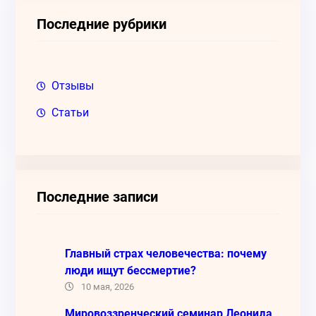
к
Последние рубрики
Отзывы
Статьи
Последние записи
Главный страх человечества: почему
люди ищут бессмертие?
10 мая, 2026
Мировоззренческий семинар Леонида