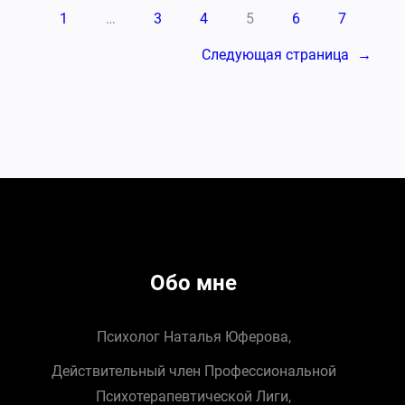
1
…
3
4
5
6
7
Следующая страница
→
Обо мне
Психолог Наталья Юферова,
Действительный член Профессиональной
Психотерапевтической Лиги,